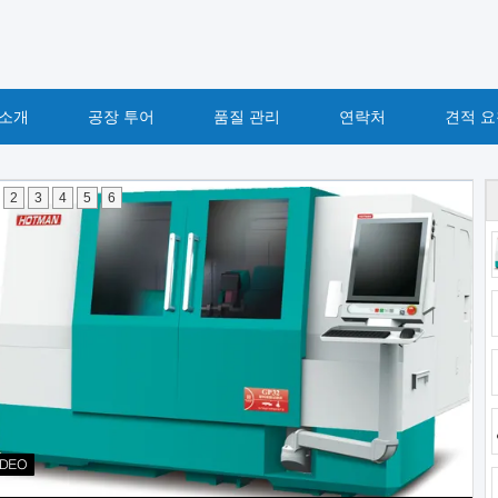
 소개
공장 투어
품질 관리
연락처
견적 요
2
3
4
5
6