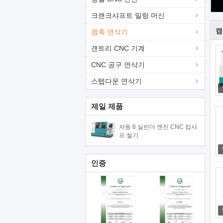
크랜크샤프트 밀링 머신
캠
캠축 연삭기
갠트리 CNC 기계
CNC 공구 연삭기
스텝다운 연삭기
제일 제품
자동 6 실린더 엔진 CNC 캄샤
프 썰기
인증