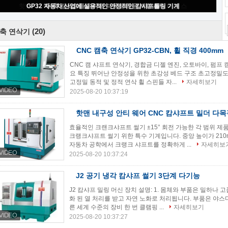
CNC 캠축 연삭기 GP32-CBN, 휠 직경 400mm
(20)
축 연삭기
CNC 캠축 연삭기 GP32-CBN, 휠 직경 400mm
CNC 캠 샤프트 연삭기, 경합금 디젤 엔진, 오토바이, 펌프 
요 특징 뛰어난 안정성을 위한 초강성 베드 구조 초고정밀도를
고정밀 동적 및 정적 연삭 휠 스핀들 자...
자세히보기
2025-08-20 10:37:19
핫맨 내구성 안티 웨어 CNC 캄샤프트 밀더 다
효율적인 크랜크샤프트 썰기 ±15° 회전 가능한 각 범위 제품
크랭크샤프트 썰기 위한 특수 기계입니다. 중앙 높이가 210
자동차 공학에서 크랭크 샤프트를 정확하게 ...
자세히보
2025-08-20 10:37:24
J2 공기 냉각 캄샤프 썰기 3단계 다기능
J2 캄샤프 밀링 머신 장치 설명: 1. 몸체와 부품은 밀하나 
화 된 열 처리를 받고 자연 노화로 처리됩니다. 부품은 야스다에 
른 세계 수준의 장비 한 번 클램핑 ...
자세히보기
2025-08-20 10:37:27