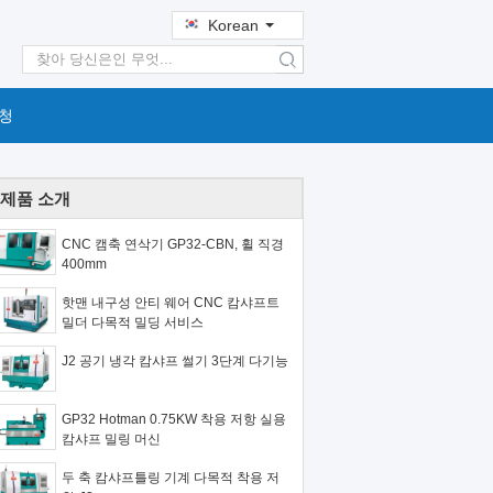
Korean
search
청
제품 소개
CNC 캠축 연삭기 GP32-CBN, 휠 직경
400mm
핫맨 내구성 안티 웨어 CNC 캄샤프트
밀더 다목적 밀딩 서비스
J2 공기 냉각 캄샤프 썰기 3단계 다기능
GP32 Hotman 0.75KW 착용 저항 실용
캄샤프 밀링 머신
두 축 캄샤프틀링 기계 다목적 착용 저