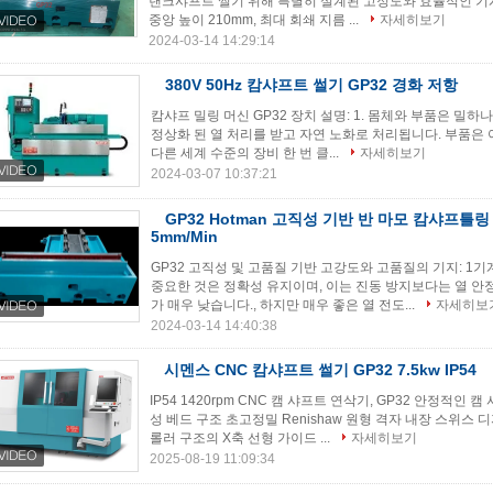
랜크샤프트 썰기 위해 특별히 설계된 고정도와 효율적인 기계 
중앙 높이 210mm, 최대 회쇄 지름 ...
자세히보기
2024-03-14 14:29:14
380V 50Hz 캄샤프트 썰기 GP32 경화 저항
캄샤프 밀링 머신 GP32 장치 설명: 1. 몸체와 부품은 밀하
정상화 된 열 처리를 받고 자연 노화로 처리됩니다. 부품은 야스
다른 세계 수준의 장비 한 번 클...
자세히보기
2024-03-07 10:37:21
GP32 Hotman 고직성 기반 반 마모 캄샤프틀링
5mm/Min
GP32 고직성 및 고품질 기반 고강도와 고품질의 기지: 1기
중요한 것은 정확성 유지이며, 이는 진동 방지보다는 열 안
가 매우 낮습니다., 하지만 매우 좋은 열 전도...
자세히보
2024-03-14 14:40:38
시멘스 CNC 캄샤프트 썰기 GP32 7.5kw IP54
IP54 1420rpm CNC 캠 샤프트 연삭기, GP32 안정적
성 베드 구조 초고정밀 Renishaw 원형 격자 내장 스위스 
롤러 구조의 X축 선형 가이드 ...
자세히보기
2025-08-19 11:09:34