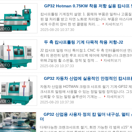
GP32 Hotman 0.75KW 착용 저항 실용 캄샤프
캄샤프틀링 기계장치 설명: 1. 몸체와 부품은 밀하나 고품질
된 열 처리를 받고 자연 노화로 처리됩니다. 부품은 야스다에 의
세계 수준의 장비 한 번 클램핑 처리. ...
자세히보기
2025-08-20 10:37:30
두 축 캄샤프틀링 기계 다목적 착용 저항-J2
J2 캄샤프 밀링 머신 특이점:1. CNC 두 축 인터폴레이션 연결
축) 의 완전히 닫힌 루프 피드백 제어에 채택됩니다.크랜크
위해.2밀링 휠 스핀들, 정적 및 정적 ...
자세히보기
2025-08-20 10:37:33
GP32 자동차 산업에 실용적인 안정적인 캄샤프
자동차 산업용 HOTMAN 크랑크 샤프트 썰기 기계-GP32 
크샤프트 밀링에 사용할 수 있는 정밀 밀링 장치입니다. 그것
신뢰할 수 있는 밀링 솔루션이 기계는 ...
자세히보기
2025-08-20 10:37:38
GP32 산업용 사용자 정의 캄 밀더 내구성, 멀티
더
다재다능한 크랜크샤프트 썰기, 회전 가능한 각 범위 ±15° 