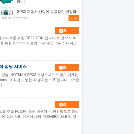
항-J2
GP32 자동차 산업에 실용적인 안정적
인 캄샤프틀링 기계
접촉
캠 샤프트를 위한 GP32-CBN 캠 샤프트 연삭기 주
 위한 Renishaw 원형 격자 내장 스위스 디자인
목적 밀딩 서비스
접촉
 설명: HOTMAN GP32 크랭크샤프트 썰기 기계는
mm이고 회전 가능한 각 범위는 ±15°입니다.그것은
기
접촉
고품질 주철 FC30에 의해 버금가는, 인위적으로 정상
의해 처리,미쓰이 세키, TOSHIBA, ELB 및 다