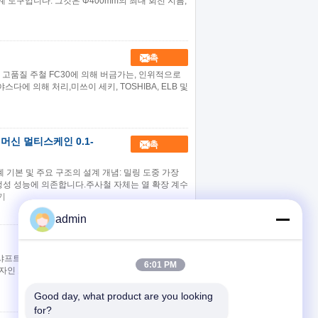
도구입니다. 그것은 Φ400mm의 최대 회전 지름,
접촉
나 고품질 주철 FC30에 의해 버금가는, 인위적으로
다에 의해 처리,미쓰이 세키, TOSHIBA, ELB 및
 머신 멀티스케인 0.1-
접촉
계 기본 및 주요 구조의 설계 개념: 밀링 도중 가장
정성 성능에 의존합니다.주사철 자체는 열 확장 계수
기
admin
접촉
인 캠 샤프트 연삭기 주요 특징 최대 안정성을 위한 초강
6:01 PM
디자인 고정밀 동적 및 정적 연삭 휠 스핀들 자가 순환
Good day, what product are you looking 
for?