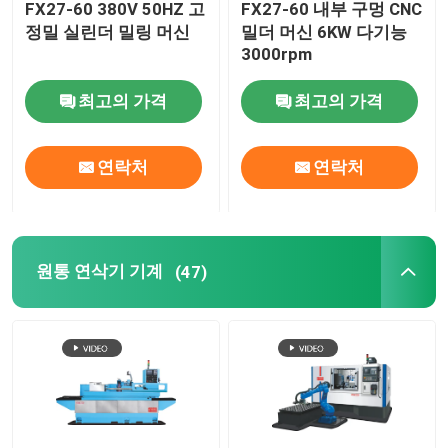
FX27-60 380V 50HZ 고
FX27-60 내부 구멍 CNC
정밀 실린더 밀링 머신
밀더 머신 6KW 다기능
갠트리 CNC 기계
3000rpm
최고의 가격
최고의 가격
CNC 공구 연삭기
연락처
연락처
스텝다운 연삭기
원통 연삭기 기계
(47)