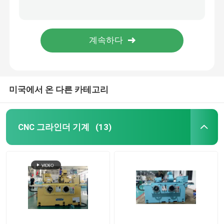
산업용 자동 CNC 밀러, 실용적인 중심이 없는 실린더 밀링-FX-18CNC-3
수압 CNC 보편적 밀링 머신 2.2KW 멀티 스케인 FX32P-100CNC
중심이 없는 밀링 머신
스텝 다운 밀링 머신 0.05-20mm 지름 정밀 표면 밀러
380V 50Hz 캄샤프트 썰기 GP32 경화 저항
만능 연삭기
미국에서 온 다른 카테고리
수직 연삭기
표면 연마기
CNC 그라인더 기계
(13)
정밀 CNC 선반
크랜크샤프트 밀링 머신
캠축 연삭기