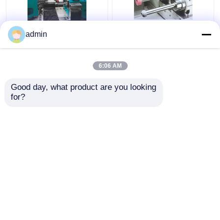
admin
CG15 핫맨 유니버설 밀
다단계 CNC 수직 밀러
더 머신 2.2kw, 수동
400x180mm 테이블 밀
CNC 도구 절단 밀더 머
링-CG15 기계와 함께 착
6:06 AM
신
용 저항
최고의 가격
최고의 가격
Good day, what product are you looking 
for?
연락처
연락처
더 많은 것을 전망하십시
오
Desktop Site
홈
사이트맵
연락처
Privacy Policy
사이트맵