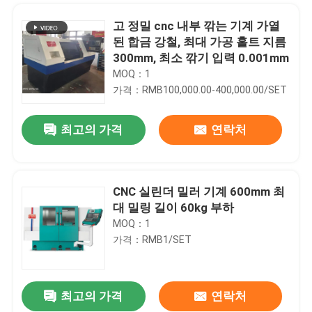
고 정밀 cnc 내부 깎는 기계 가열
된 합금 강철, 최대 가공 홀트 지름
300mm, 최소 깎기 입력 0.001mm
MOQ：1
가격：RMB100,000.00-400,000.00/SET
최고의 가격
연락처
CNC 실린더 밀러 기계 600mm 최
대 밀링 길이 60kg 부하
집
MOQ：1
가격：RMB1/SET
제품
최고의 가격
연락처
다기능 내구성 CNC 수직 보편 자동 썰기 CG15
우리 에 관한 것