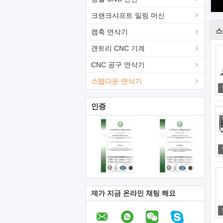
크랜크샤프트 밀링 머신
스
캠축 연삭기
갠트리 CNC 기계
CNC 공구 연삭기
스텝다운 연삭기
인증
제가 지금 온라인 채팅 해요