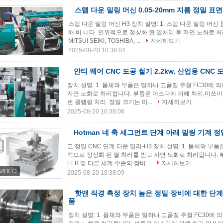
스텝 다운 밀링 머신 0.05-20mm 지름 정밀 표
스텝 다운 밀링 머신 H3 장치 설명: 1. 스텝 다운 밀링 머
해 버 니다. 인위적으로 정상화 된 열처리 후 자연 노화로 처
MITSUI SEIKI, TOSHIBA, ...
자세히보기
2025-08-20 10:38:04
안티 웨어 CNC 도공 썰기 2.2kw, 산업용 CNC
장치 설명: 1. 몸체와 부품은 밀하나 고품질 주철 FC30에
자연 노화로 처리됩니다. 부품은 야스다에 의해 처리,미쓰이 세키
번 클램핑 처리. 정밀 크기는 미...
자세히보기
2025-08-20 10:38:06
Hotman 네 축 세그먼트 단계 아래 밀링 기계 
고 정밀 CNC 단계 다운 밀러-H3 장치 설명: 1. 몸체와 부
적으로 정상화 된 열 처리를 받고 자연 노화로 처리됩니다. 부
ELB 및 다른 세계 수준의 장비 ...
자세히보기
2025-08-20 10:38:09
핫맨 직경 측정 장치 높은 정밀 장비에 대한 단계
품
장치 설명: 1. 몸체와 부품은 밀하나 고품질 주철 FC30에