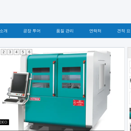
 소개
공장 투어
품질 관리
연락처
견적 요
2
3
4
5
6