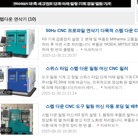
50Hz CNC 프로파일 연삭기 다목적 스텝 다운 CNC 연삭기
(10)
텝다운 연삭기
50Hz CNC 프로파일 연삭기 다목적 스텝 다운 
H3 기계 검증장치 설명: 1. 본체 및 부품은 Milhanna 
처리 후 자연 시효 처리됩니다. 부품은 YASDA, MITSUI SEI
하여 한 번의 클램핑 ...
자세히보기
2025-11-30 21:20:57
스위스 타입 스텝 다운 밀링 머신 CNC 밀러
도구 밀링 기계 고 정밀 스위스 타입 단계 아래 밀링 기계 CN
주사철 FC30에 의해 버금가는, 인위적으로 정상화 된 열처
에 의해 처리됩니다,미쓰이 세키, ...
자세히보기
2025-11-30 21:21:14
스텝 다운 CNC 도구 밀링 머신 자동 로딩 및 배
스텝 다운 밀링 머신-H3 장치 설명: 1. 몸체와 부품은 밀하
정상화 된 열 처리를 받고 자연 노화로 처리됩니다. 부품은 야스
다른 세계 수준의 장비 한 번 클...
자세히보기
2025-08-20 10:38:01